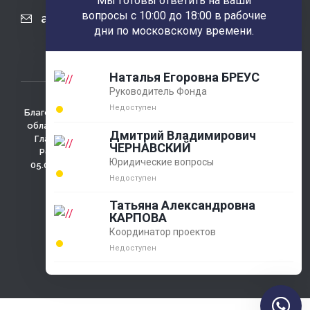
Мы готовы ответить на ваши
вопросы с 10:00 до 18:00 в рабочие
agobfpdi@mail.ru
дни по московскому времени.
Наталья Егоровна БРЕУС
Руководитель Фонда
Недоступен
Благотворительный фонд использует сайт для сбора не
облагаемых налогом пожертвований. Зарегистрирован
Дмитрий Владимирович
Главным Управлением министерства юстиции РФ по
ЧЕРНАВСКИЙ
Ростовской области регистрационный №4433 от
Юридические вопросы
05.03.2001г., ОГРН 1026100009286 , 346780 Ростовская
обл., г. Азов, ул. Измайлова д. 58
Недоступен
Политика конфидециальности
Татьяна Александровна
КАРПОВА
Координатор проектов
Недоступен