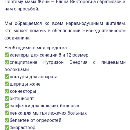
Поэтому мама Жени — Елена Викторовна обратилась к
нам с просьбой.
⠀
Мы обращаемся ко всем неравнодушным жителям,
кто может помочь в обеспечении жизнедеятельности
азовчанина.
Необходимые мед средства:
катетеры для санации 8 и 12 размер
спецпитание Нутризон Энергия с пищевыми
волокнами
контуры для аппарата
шприцы жане
коннекторы
октенисепт
салфетки для лежачих больных
пенка для мытья лежачих больных
бепантен от опрелостей
физраствор