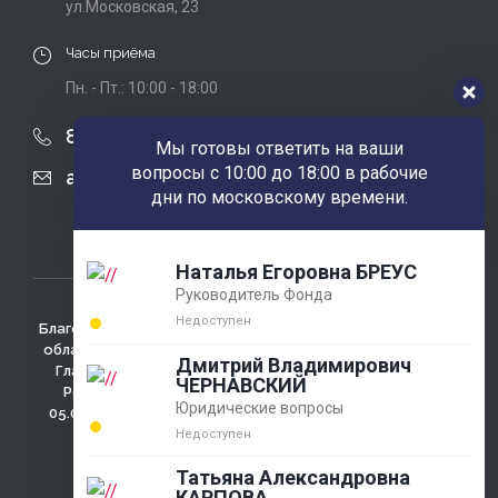
ул.Московская, 23
Часы приёма
Пн. - Пт.: 10:00 - 18:00
8 (863) 424-22-08
Мы готовы ответить на ваши
вопросы с 10:00 до 18:00 в рабочие
agobfpdi@mail.ru
дни по московскому времени.
Наталья Егоровна БРЕУС
Руководитель Фонда
Недоступен
Благотворительный фонд использует сайт для сбора не
облагаемых налогом пожертвований. Зарегистрирован
Дмитрий Владимирович
Главным Управлением министерства юстиции РФ по
ЧЕРНАВСКИЙ
Ростовской области регистрационный №4433 от
Юридические вопросы
05.03.2001г., ОГРН 1026100009286 , 346780 Ростовская
обл., г. Азов, ул. Измайлова д. 58
Недоступен
Политика конфидециальности
Татьяна Александровна
КАРПОВА