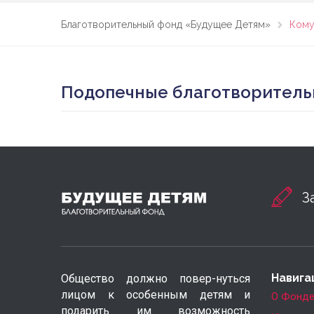
Благотворительный фонд «Будущее Детям»
Кому
Подопечные благотворитель
З
Навига
Общество должно повер-нуться
лицом к особенным детям и
О Фонд
подарить им возможность