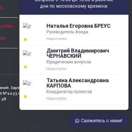
РОССИЯ 346780 Ростовская обл.
дни по московскому времени.
а…
г.Азов ул.Московская, 23
Часы приёма
Наталья Егоровна БРЕУС
ые МЫ»:
Руководитель Фонда
Пн. - Пт.: 10:00 - 18:00
ный…
Недоступен
8 (863) 424-22-08
Дмитрий Владимирович
ЧЕРНАВСКИЙ
agobfpdi@mail.ru
Юридические вопросы
Недоступен
Татьяна Александровна
КАРПОВА
аний. Зарегистрирован
Координатор проектов
№4433 от 05.03.2001г.,
Недоступен
. 58
Свяжитесь с нами!