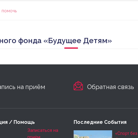
 помочь
ного фонда «Будущее Детям»
апись на приём
Обратная связь
ция / Помощь
Последние События
е
Записаться на
«Спорт без
приём