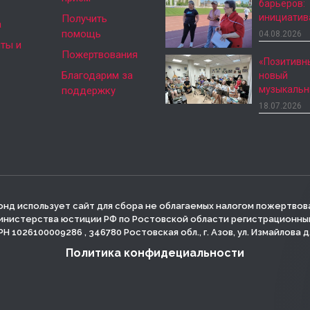
барьеров:
инициатив
Получить
а
помощь
04.08.2026
ты и
Пожертвования
«Позитивн
Благодарим за
новый
музыкаль
поддержку
18.07.2026
нд использует сайт для сбора не облагаемых налогом пожертвов
инистерства юстиции РФ по Ростовской области регистрационный 
Н 1026100009286 , 346780 Ростовская обл., г. Азов, ул. Измайлова д
Политика конфидециальности