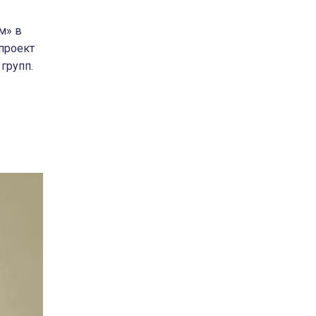
м» в
проект
групп.