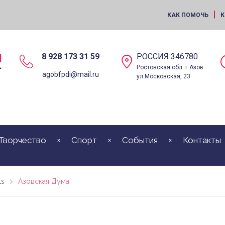
|
КАК ПОМОЧЬ
К
8 928 173 31 59
РОССИЯ 346780
Ростовская обл. г.Азов
agobfpdi@mail.ru
ул.Московская, 23
Творчество
Спорт
События
Контакты
ts
Азовская Дума