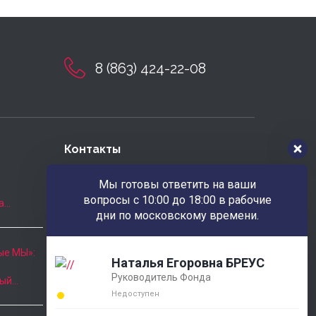
8 (863) 424-22-08
Контакты
Наш адрес
Мы готовы ответить на ваши
РОССИЯ 346780 Ростовская обл.
вопросы с 10:00 до 18:00 в рабочие
а…
г.Азов ул.Московская, 23
дни по московскому времени.
Часы приёма
ые МЫ»:
Наталья Егоровна БРЕУС
Пн. - Пт.: 10:00 - 18:00
Руководитель Фонда
ный…
8 (863) 424-22-08
Недоступен