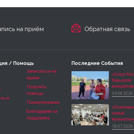
апись на приём
Обратная связь
ция / Помощь
Последние События
е
Записаться на
«Спорт без
приём
барьеров:
инициатив
Получить
а
помощь
04.08.2026
ты и
Пожертвования
«Позитивн
Благодарим за
новый
поддержку
музыкаль
18.07.2026