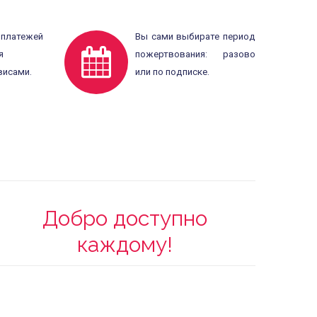
платежей
Вы сами выбирате период
я
пожертвования: разово
висами.
или по подписке.
Добро доступно
каждому!