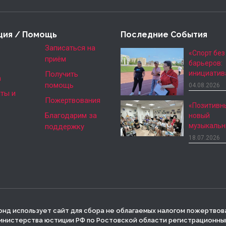
ция / Помощь
Последние События
е
Записаться на
«Спорт без
приём
барьеров:
инициатив
Получить
а
помощь
04.08.2026
ты и
Пожертвования
«Позитивн
Благодарим за
новый
музыкаль
поддержку
18.07.2026
нд использует сайт для сбора не облагаемых налогом пожертвов
инистерства юстиции РФ по Ростовской области регистрационный 