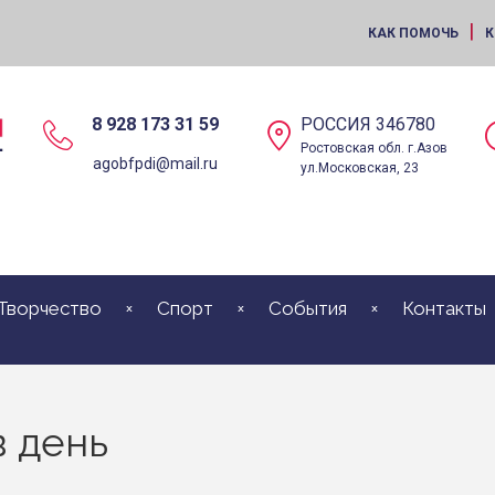
|
КАК ПОМОЧЬ
К
8 928 173 31 59
РОССИЯ 346780
Ростовская обл. г.Азов
agobfpdi@mail.ru
ул.Московская, 23
Творчество
Спорт
События
Контакты
в день