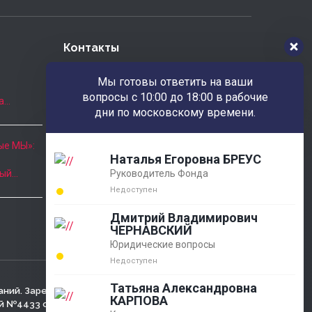
Контакты
Наш адрес
Мы готовы ответить на ваши
РОССИЯ 346780 Ростовская обл.
вопросы с 10:00 до 18:00 в рабочие
а…
г.Азов ул.Московская, 23
дни по московскому времени.
Часы приёма
ые МЫ»:
Наталья Егоровна БРЕУС
Пн. - Пт.: 10:00 - 18:00
Руководитель Фонда
ный…
8 (863) 424-22-08
Недоступен
Дмитрий Владимирович
agobfpdi@mail.ru
ЧЕРНАВСКИЙ
Юридические вопросы
Недоступен
Татьяна Александровна
аний. Зарегистрирован
КАРПОВА
№4433 от 05.03.2001г.,