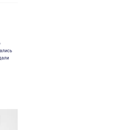
е
ались
дали