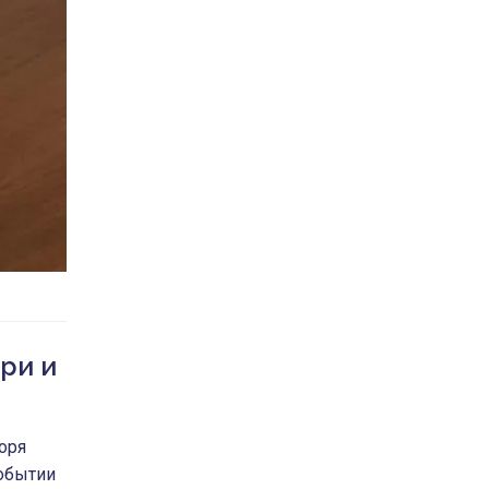
ри и
оря
событии