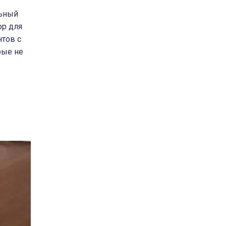
льный
р для
нтов с
рые не