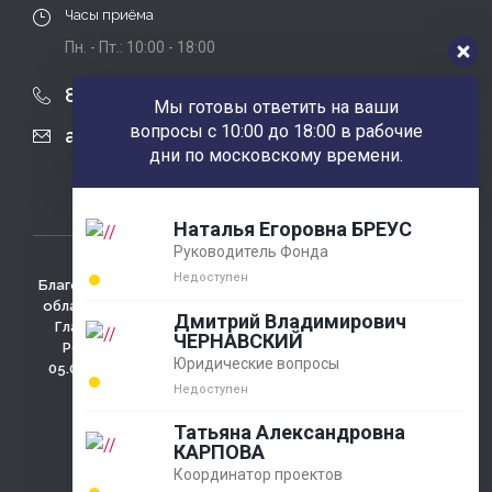
Часы приёма
Пн. - Пт.: 10:00 - 18:00
8 (863) 424-22-08
Мы готовы ответить на ваши
вопросы с 10:00 до 18:00 в рабочие
agobfpdi@mail.ru
дни по московскому времени.
Наталья Егоровна БРЕУС
Руководитель Фонда
Недоступен
Благотворительный фонд использует сайт для сбора не
облагаемых налогом пожертвований. Зарегистрирован
Дмитрий Владимирович
Главным Управлением министерства юстиции РФ по
ЧЕРНАВСКИЙ
Ростовской области регистрационный №4433 от
Юридические вопросы
05.03.2001г., ОГРН 1026100009286 , 346780 Ростовская
обл., г. Азов, ул. Измайлова д. 58
Недоступен
Политика конфидециальности
Татьяна Александровна
КАРПОВА
Координатор проектов