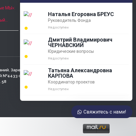
Часы приёма
ые МЫ»:
Наталья Егоровна БРЕУС
Пн. - Пт.: 10:00 - 18:00
ный…
Руководитель Фонда
8 (863) 424-22-08
Недоступен
agobfpdi@mail.ru
Дмитрий Владимирович
ЧЕРНАВСКИЙ
Юридические вопросы
Недоступен
Татьяна Александровна
аний. Зарегистрирован
КАРПОВА
№4433 от 05.03.2001г.,
. 58
Координатор проектов
Недоступен
Свяжитесь с нами!