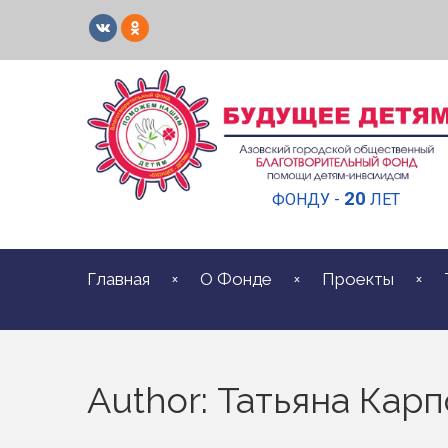
20
ФОНДУ -
ЛЕТ
Главная
О Фонде
Проекты
Author: Татьяна Кaр