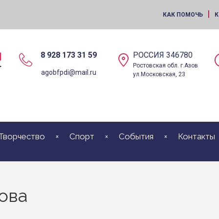
|
КАК ПОМОЧЬ
К
8 928 173 31 59
РОССИЯ 346780
Ростовская обл. г.Азов
agobfpdi@mail.ru
ул.Московская, 23
Творчество
Спорт
События
Контакты
пова