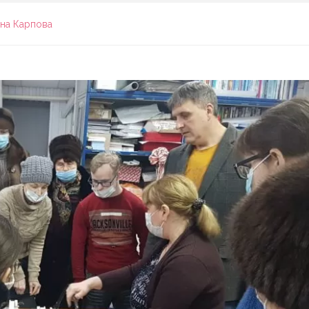
яна Кaрпова