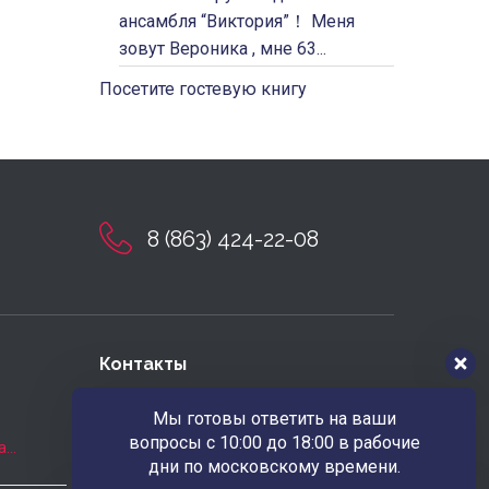
ансамбля “Виктория”！ Меня
зовут Вероника , мне 63...
Посетите гостевую книгу
8 (863) 424-22-08
Контакты
Наш адрес
Мы готовы ответить на ваши
РОССИЯ 346780 Ростовская обл.
вопросы с 10:00 до 18:00 в рабочие
а…
г.Азов ул.Московская, 23
дни по московскому времени.