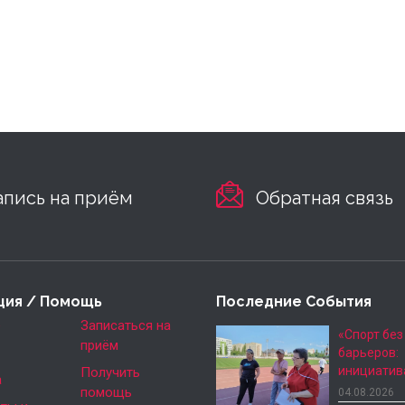
апись на приём
Обратная связь
ция / Помощь
Последние События
е
Записаться на
«Спорт без
приём
барьеров:
инициатив
Получить
а
помощь
04.08.2026