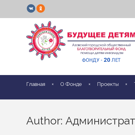
20
ФОНДУ -
ЛЕТ
Главная
О Фонде
Проекты
Author: Администра