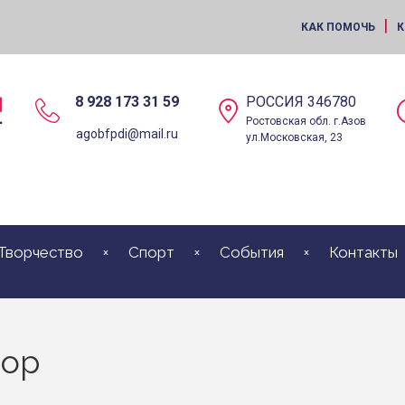
|
КАК ПОМОЧЬ
К
8 928 173 31 59
РОССИЯ 346780
Ростовская обл. г.Азов
agobfpdi@mail.ru
ул.Московская, 23
Творчество
Спорт
События
Контакты
тор