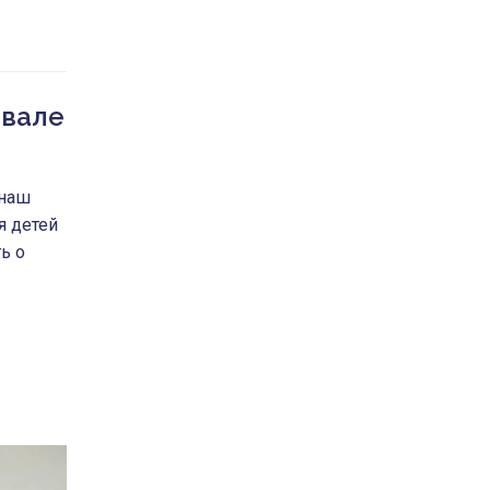
ивале
 наш
я детей
ь о