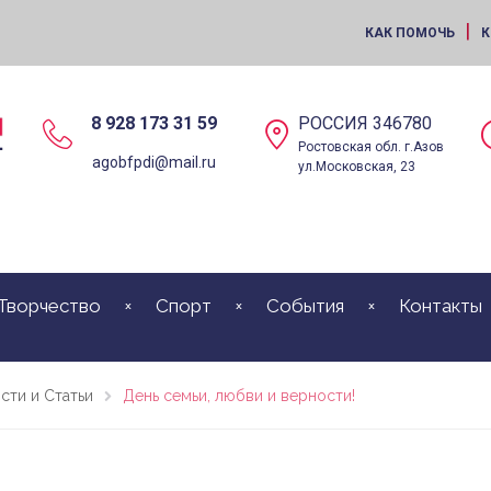
|
КАК ПОМОЧЬ
К
8 928 173 31 59
РОССИЯ 346780
Ростовская обл. г.Азов
agobfpdi@mail.ru
ул.Московская, 23
Творчество
Спорт
События
Контакты
сти и Статьи
День семьи, любви и верности!