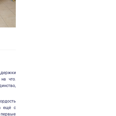
ддержки
на что.
инство,
ордость
а ещё с
 первые