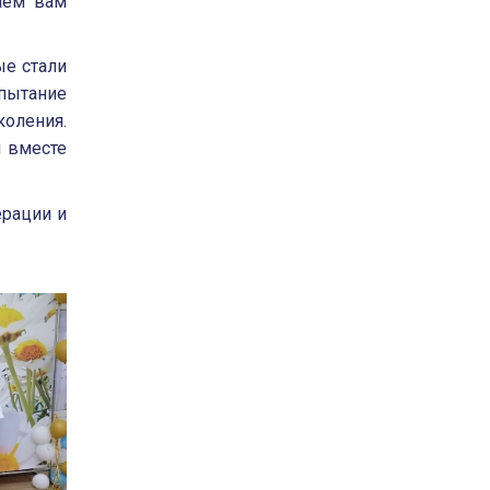
аем вам
ые стали
спытание
коления.
и вместе
ерации и