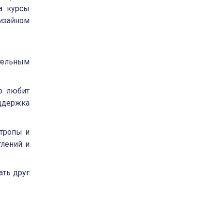
а курсы
изайном
ательным
о любит
ддержка
 тропы и
тлений и
ать друг