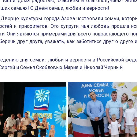
т ваши дома радостью, счастьем и благополучием! Жел
ваших семьях! С Днём семьи, любви и верности!
 Дворце культуры города Азова чествовали семьи, котор
стей и приоритетов. Это супруги, чья любовь прошла и
ти. Они являются примерами для всего подрастающего по
беречь друг друга, уважать, как заботиться друг о друге 
ведению дня семьи , любви и верности в Российской фед
 Сергей и Семья Скобловых Мария и Николай Черный.