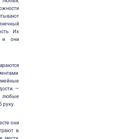
 любви,
ожности
тывают
олнечный
сть. Их
и они
араются
ментами.
мейные
дости —
: любые
 руку.
есте они
играют в
 места.