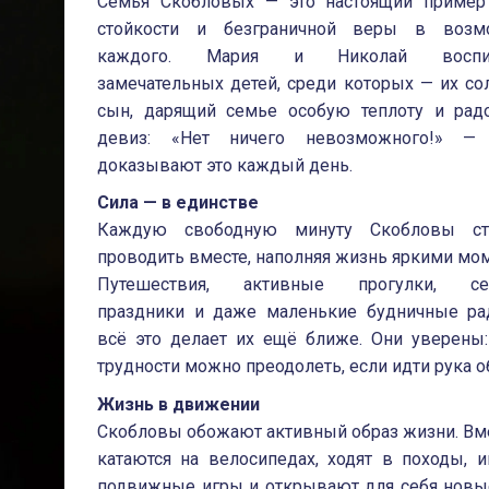
Семья Скобловых
— это настоящий пример
стойкости и безграничной веры в возм
каждого. Мария и Николай воспи
замечательных детей, среди которых — их с
сын, дарящий семье особую теплоту и радо
девиз:
«Нет ничего невозможного!»
— 
доказывают это каждый день.
Сила — в единстве
Каждую свободную минуту Скобловы ст
проводить вместе, наполняя жизнь яркими мо
Путешествия, активные прогулки, се
праздники и даже маленькие будничные ра
всё это делает их ещё ближе. Они уверены
трудности можно преодолеть, если идти рука об
Жизнь в движении
Скобловы обожают активный образ жизни. Вм
катаются на велосипедах, ходят в походы, 
подвижные игры и открывают для себя новые