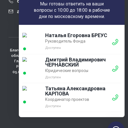
8 (863) 424-22-08
Мы готовы ответить на ваши
вопросы с 10:00 до 18:00 в рабочие
agobfpdi@mail.ru
дни по московскому времени.
Наталья Егоровна БРЕУС
Руководитель Фонда
Доступен
Благотворительный фонд использует сайт для сбора не
облагаемых налогом пожертвований. Зарегистрирован
Дмитрий Владимирович
Главным Управлением министерства юстиции РФ по
ЧЕРНАВСКИЙ
Ростовской области регистрационный №4433 от
Юридические вопросы
05.03.2001г., ОГРН 1026100009286 , 346780 Ростовская
обл., г. Азов, ул. Измайлова д. 58
Доступен
Политика конфидециальности
Татьяна Александровна
КАРПОВА
Координатор проектов
Доступен