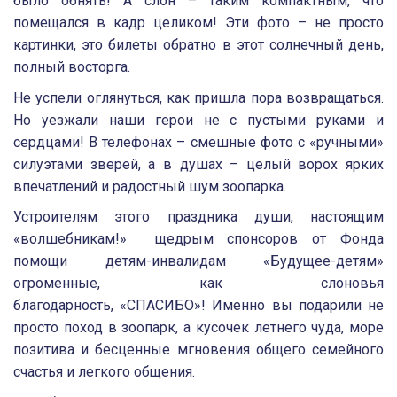
было обнять! А слон – таким компактным, что
помещался в кадр целиком! Эти фото – не просто
картинки, это билеты обратно в этот солнечный день,
полный восторга.
Не успели оглянуться, как пришла пора возвращаться.
Но уезжали наши герои не с пустыми руками и
сердцами! В телефонах – смешные фото с «ручными»
силуэтами зверей, а в душах – целый ворох ярких
впечатлений и радостный шум зоопарка.
Устроителям этого праздника души, настоящим
«волшебникам!»
щедрым спонсоров от Фонда
помощи детям-инвалидам «Будущее-детям»
огроменные, как слоновья
благодарность, «СПАСИБО»! Именно вы подарили не
просто поход в зоопарк, а кусочек летнего чуда, море
позитива и бесценные мгновения общего семейного
счастья и легкого общения.