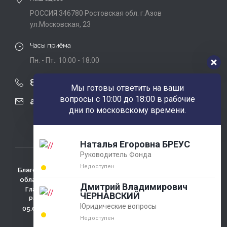
РОССИЯ 346780 Ростовская обл. г.Азов
ул.Московская, 23
Часы приёма
Пн. - Пт.: 10:00 - 18:00
8 (863) 424-22-08
Мы готовы ответить на ваши
вопросы с 10:00 до 18:00 в рабочие
agobfpdi@mail.ru
дни по московскому времени.
Наталья Егоровна БРЕУС
Руководитель Фонда
Недоступен
Благотворительный фонд использует сайт для сбора не
облагаемых налогом пожертвований. Зарегистрирован
Дмитрий Владимирович
Главным Управлением министерства юстиции РФ по
ЧЕРНАВСКИЙ
Ростовской области регистрационный №4433 от
Юридические вопросы
05.03.2001г., ОГРН 1026100009286 , 346780 Ростовская
обл., г. Азов, ул. Измайлова д. 58
Недоступен