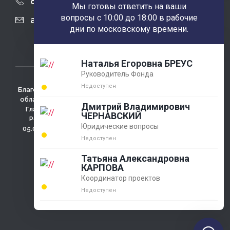
8 (863) 424-22-08
Мы готовы ответить на ваши
вопросы с 10:00 до 18:00 в рабочие
agobfpdi@mail.ru
дни по московскому времени.
Наталья Егоровна БРЕУС
Руководитель Фонда
Недоступен
Благотворительный фонд использует сайт для сбора не
облагаемых налогом пожертвований. Зарегистрирован
Дмитрий Владимирович
Главным Управлением министерства юстиции РФ по
ЧЕРНАВСКИЙ
Ростовской области регистрационный №4433 от
Юридические вопросы
05.03.2001г., ОГРН 1026100009286 , 346780 Ростовская
обл., г. Азов, ул. Измайлова д. 58
Недоступен
Политика конфидециальности
Татьяна Александровна
КАРПОВА
Координатор проектов
Недоступен