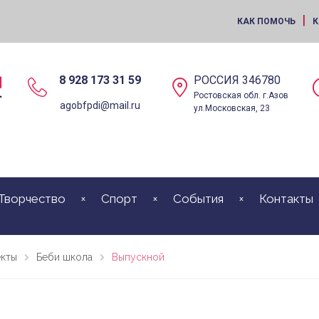
|
КАК ПОМОЧЬ
К
8 928 173 31 59
РОССИЯ 346780
Ростовская обл. г.Азов
agobfpdi@mail.ru
ул.Московская, 23
Творчество
Спорт
События
Контакты
кты
Беби школа
Выпускной