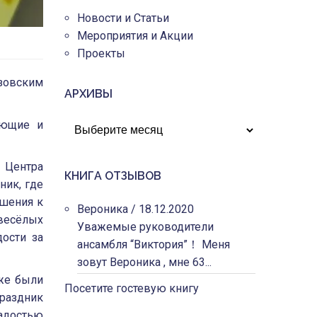
Новости и Статьи
Мероприятия и Акции
Проекты
Азовским
АРХИВЫ
АРХИВЫ
ающие и
 Центра
КНИГА ОТЗЫВОВ
ник, где
ошения к
Вероника
/
18.12.2020
 весёлых
Уважемые руководители
ости за
ансамбля “Виктория”！ Меня
зовут Вероника , мне 63...
аже были
Посетите гостевую книгу
раздник
адостью