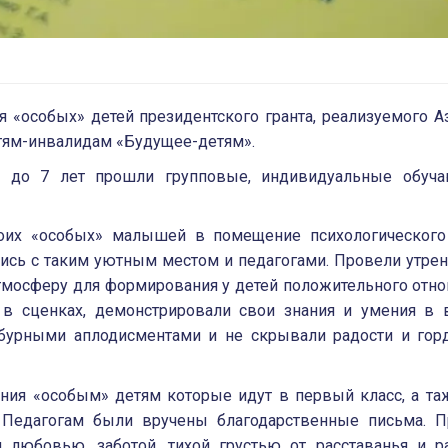
я «особых» детей президентского гранта, реализуемого 
ям-инвалидам «Будущее-детям».
4 до 7 лет прошли групповые, индивидуальные обуч
воих «особых» малышей в помещение психологического
лись с таким уютным местом и педагогами. Провели утрен
атмосферу для формирования у детей положительного отн
и в сценках, демонстрировали свои знания и умения в
бурными аплодисментами и не скрывали радости и горд
ания «особым» детям которые идут в первый класс, а т
 Педагогам были вручены благодарственные письма. П
любовью, заботой, тихой грустью от расставанья и р