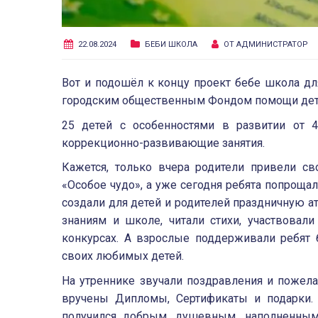
22.08.2024
БЕБИ ШКОЛА
ОТ
АДМИНИСТРАТОР
Вот и подошёл к концу проект бебе школа дл
городским общественным Фондом помощи дет
25 детей с особенностями в развитии от 
коррекционно-развивающие занятия.
Кажется, только вчера родители привели с
«Особое чудо», а уже сегодня ребята попроща
создали для детей и родителей праздничную 
знаниям и школе, читали стихи, участвовал
конкурсах. А взрослые поддерживали ребят 
своих любимых детей.
На утреннике звучали поздравления и пожел
вручены Дипломы, Сертификаты и подарки.
получился добрым, душевным, наполненным 