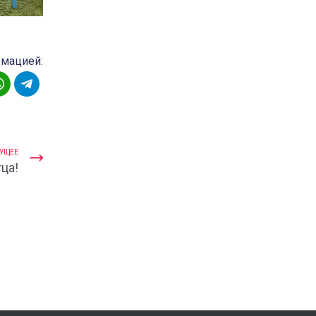
рмацией:
УЩЕЕ
ца!