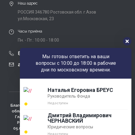
Наш адрес
РОССИЯ 346780 Ростовская обл. г.Азов
ул.Московская, 23
Часы приёма
Пн. - Пт.: 10:00 - 18:00
8 (863) 424-22-08
Мы готовы ответить на ваши
вопросы с 10:00 до 18:00 в рабочие
agobfpdi@mail.ru
дни по московскому времени.
Наталья Егоровна БРЕУС
Руководитель Фонда
Недоступен
Благотворительный фонд использует сайт для сбора не
облагаемых налогом пожертвований. Зарегистрирован
Дмитрий Владимирович
Главным Управлением министерства юстиции РФ по
ЧЕРНАВСКИЙ
Ростовской области регистрационный №4433 от
Юридические вопросы
05.03.2001г., ОГРН 1026100009286 , 346780 Ростовская
обл., г. Азов, ул. Измайлова д. 58
Недоступен