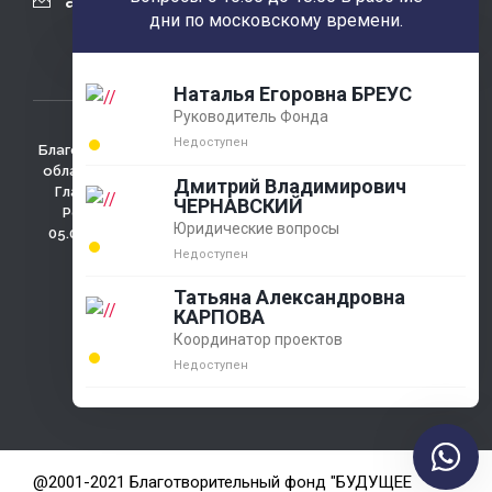
agobfpdi@mail.ru
дни по московскому времени.
Наталья Егоровна БРЕУС
Руководитель Фонда
Недоступен
Благотворительный фонд использует сайт для сбора не
облагаемых налогом пожертвований. Зарегистрирован
Дмитрий Владимирович
Главным Управлением министерства юстиции РФ по
ЧЕРНАВСКИЙ
Ростовской области регистрационный №4433 от
Юридические вопросы
05.03.2001г., ОГРН 1026100009286 , 346780 Ростовская
обл., г. Азов, ул. Измайлова д. 58
Недоступен
Политика конфидециальности
Татьяна Александровна
КАРПОВА
Координатор проектов
Недоступен
@2001-2021 Благотворительный фонд "БУДУЩЕЕ