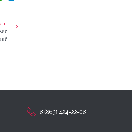
УЩЕЕ
кий
зей
8 (863) 424-22-08