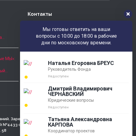
Контакты
Наш адрес
Мы готовы ответить на ваши
РОССИЯ 346780 Ростовская обл.
вопросы с 10:00 до 18:00 в рабочие
а…
г.Азов ул.Московская, 23
дни по московскому времени.
Часы приёма
ые МЫ»:
Наталья Егоровна БРЕУС
Пн. - Пт.: 10:00 - 18:00
Руководитель Фонда
ный…
8 (863) 424-22-08
Недоступен
agobfpdi@mail.ru
Дмитрий Владимирович
ЧЕРНАВСКИЙ
Юридические вопросы
Недоступен
Татьяна Александровна
аний. Зарегистрирован
КАРПОВА
№4433 от 05.03.2001г.,
. 58
Координатор проектов