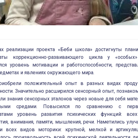
ах реализации проекта «Беби школа» достигнуты план
таты коррекционно-развивающего цикла у «особых»
лся уровень мотивации и работоспособности, представ
редметах и явлениях окружающего мира.
риобрели положительный опыт в разных видах проду
ности. Значительно расширился сенсорный опыт, познако
ли знания сенсорных эталонов через новые для себя мат
рными средами. Повысился по сравнению с перв
татами уровень развития психических функций: все
тия, внимания, памяти, мышления, речи. Наметились улу
ии всех видов моторики: крупной, мелкой и артикуляц
ось произвольность всей психической деятельности де