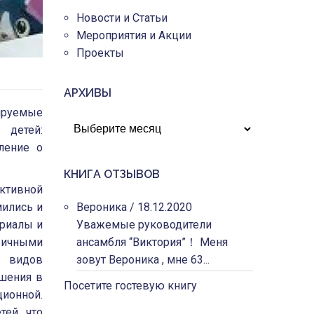
Новости и Статьи
Мероприятия и Акции
Проекты
АРХИВЫ
ируемые
АРХИВЫ
 детей:
ление о
КНИГА ОТЗЫВОВ
ктивной
мились и
Вероника
/
18.12.2020
ериалы и
Уважемые руководители
ичными
ансамбля “Виктория”！ Меня
х видов
зовут Вероника , мне 63...
чшения в
Посетите гостевую книгу
ионной.
тей, что