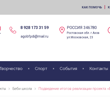
|
КАК ПОМОЧЬ
К
8 928 173 31 59
РОССИЯ 346780
Ростовская обл. г.Азов
agobfpdi@mail.ru
ул.Московская, 23
Творчество
Спорт
События
Контакты
кты
Беби школа
Подведение итогов реализации проекта «