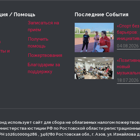
ция / Помощь
Последние События
е
Записаться на
«Спорт без
приём
барьеров:
инициатив
Получить
а
помощь
04.08.2026
ты и
Пожертвования
«Позитивн
Благодарим за
новый
поддержку
музыкаль
18.07.2026
нд использует сайт для сбора не облагаемых налогом пожертвов
инистерства юстиции РФ по Ростовской области регистрационный 
Н 1026100009286 , 346780 Ростовская обл., г. Азов, ул. Измайлова д