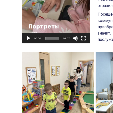
отразил
Посеще
комму
приобр
значит,
00:00
01:07
послужи