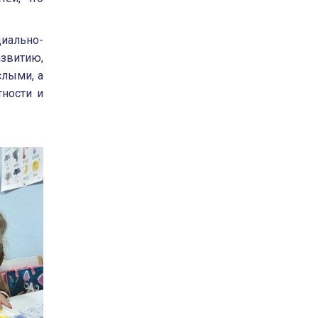
иально-
витию,
лыми, а
тности и