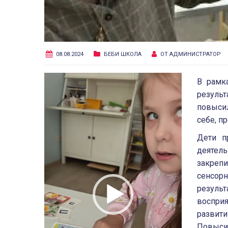
08.08.2024
БЕБИ ШКОЛА
ОТ
АДМИНИСТРАТОР
Видеоплеер
В рамк
резуль
повыси
себе, п
Дети п
деятель
закрепи
сенсо
резуль
восприя
развит
Повысил